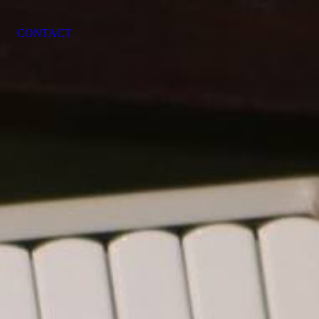
CONTACT